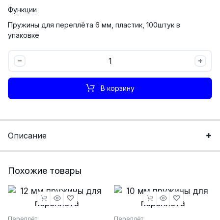
Функции
Пружины для переплёта 6 мм, пластик, 100штук в
упаковке
6
мм
пружины
В корзину
для
переплёта
количество
Описание
Похожие товары
Переплёт
Переплёт