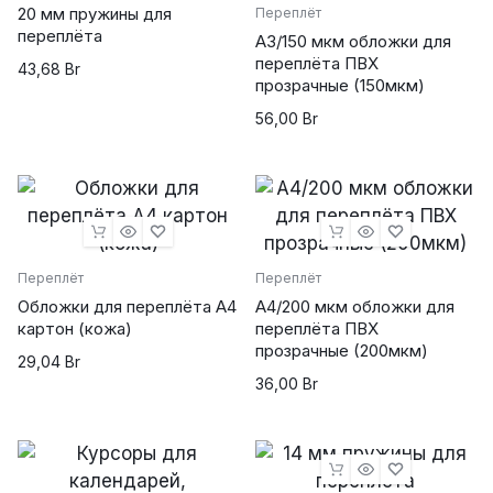
20 мм пружины для
Переплёт
переплёта
powered by
А3/150 мкм обложки для
wordpress cookie
plugin
переплёта ПВХ
43,68
Br
прозрачные (150мкм)
56,00
Br
Переплёт
Переплёт
Обложки для переплёта А4
А4/200 мкм обложки для
картон (кожа)
переплёта ПВХ
прозрачные (200мкм)
29,04
Br
36,00
Br