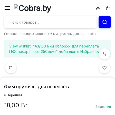
Перейти
к
Кор
Бумага
содержимому
и
Главная страница
»
Каталог
»
6 мм пружины для переплёта
канцтовары
View wishlist
“А3/150 мкм обложки для переплёта
в
ПВХ прозрачные (150мкм)” добавлен в Избранное
Витебске
6 мм пружины для переплёта
в
Переплёт
18,00
Br
В наличии