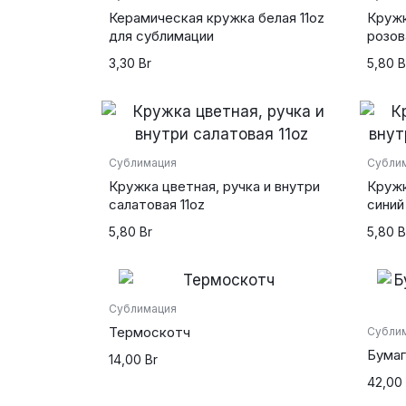
Керамическая кружка белая 11oz
Кружк
для сублимации
розов
3,30
Br
5,80
B
Сублимация
Субли
Кружка цветная, ручка и внутри
Кружк
салатовая 11oz
синий
5,80
Br
5,80
B
Сублимация
Термоскотч
Субли
Бумаг
14,00
Br
42,00