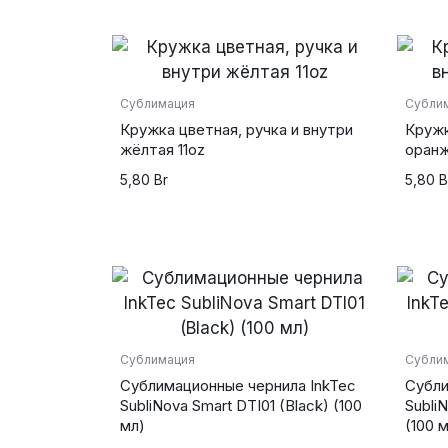
Сублимация
Субли
Кружка цветная, ручка и внутри
Кружк
жёлтая 11oz
оранж
5,80
Br
5,80
B
Сублимация
Субли
Сублимационные чернила InkTec
Субли
SubliNova Smart DTI01 (Black) (100
Subli
мл)
(100 