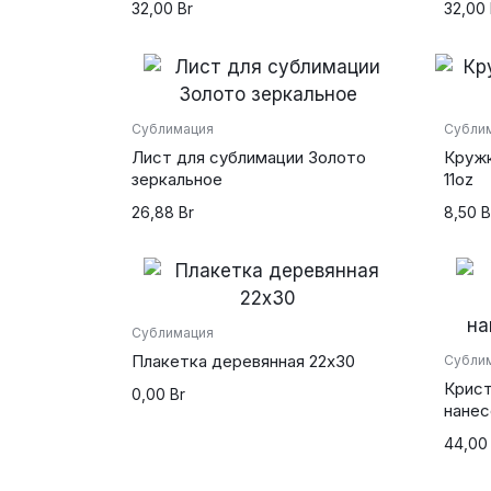
32,00
Br
32,00
Сублимация
Субли
Лист для сублимации Золото
Кружк
зеркальное
11oz
26,88
Br
8,50
B
Сублимация
Плакетка деревянная 22х30
Субли
Крист
0,00
Br
нанес
44,0