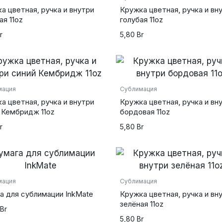
а цветная, ручка и внутри
Кружка цветная, ручка и вн
ая 11oz
голубая 11oz
r
5,80
Br
мация
Сублимация
а цветная, ручка и внутри
Кружка цветная, ручка и вн
 Кембридж 11oz
бордовая 11oz
r
5,80
Br
мация
Сублимация
а для сублимации InkMate
Кружка цветная, ручка и вн
зелёная 11oz
Br
5,80
Br