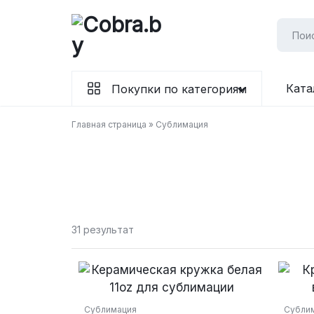
Перейти
к
содержимому
Бумага
Ката
Покупки по категориям
и
Главная страница
»
Сублимация
канцтовары
в
Витебске
31 результат
Сублимация
Субли