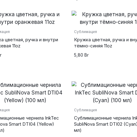
мация
Сублимация
а цветная, ручка и внутри
Кружка цветная, ручка и вн
евая 11oz
тёмно-синяя 11oz
r
5,80
Br
мация
Сублимация
мационные чернила InkTec
Сублимационные чернила In
Nova Smart DTI04 (Yellow)
SubliNova Smart DTI02 (Cyan)
powered by
wordpress cookie
plugin
мл)
мл)