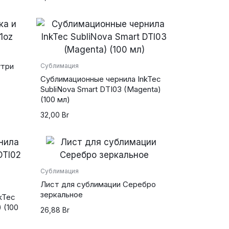
утри
Сублимация
Сублимационные чернила InkTec
SubliNova Smart DTI03 (Magenta)
(100 мл)
32,00
Br
Сублимация
Лист для сублимации Серебро
зеркальное
kTec
 (100
26,88
Br