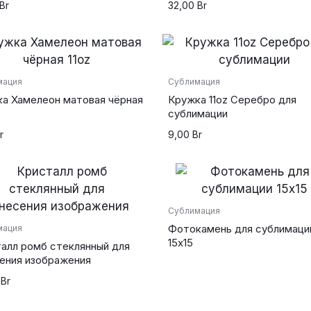
Br
32,00
Br
мация
Сублимация
а Хамелеон матовая чёрная
Кружка 11oz Серебро для
сублимации
r
9,00
Br
Сублимация
Фотокамень для сублимаци
мация
15х15
алл ромб стеклянный для
ения изображения
0
Br