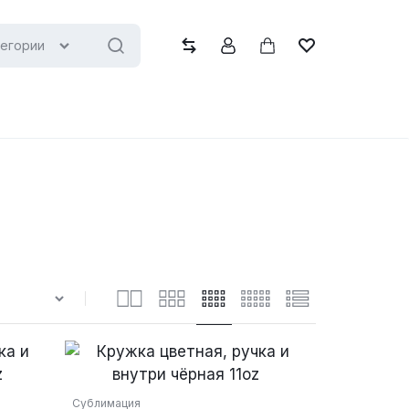
тегории
Сравнить
Учётная запись
Корзина
Список желани
Сублимация