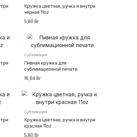
утри
Кружка цветная, ручка и внутри
чёрная 11oz
5,80
Br
Сублимация
утри
Пивная кружка для
сублимационной печати
16,64
Br
Сублимация
утри
Кружка цветная, ручка и внутри
красная 11oz
5,80
Br