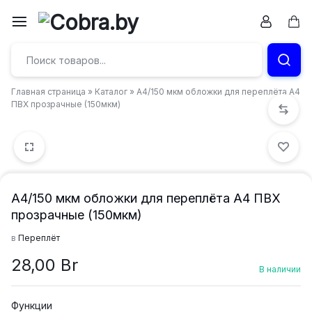
Перейти
к
Кор
Бумага
содержимому
и
Главная страница
»
Каталог
»
А4/150 мкм обложки для переплёта А4
канцтовары
ПВХ прозрачные (150мкм)
в
Витебске
А4/150 мкм обложки для переплёта А4 ПВХ
прозрачные (150мкм)
в
Переплёт
28,00
Br
В наличии
Функции