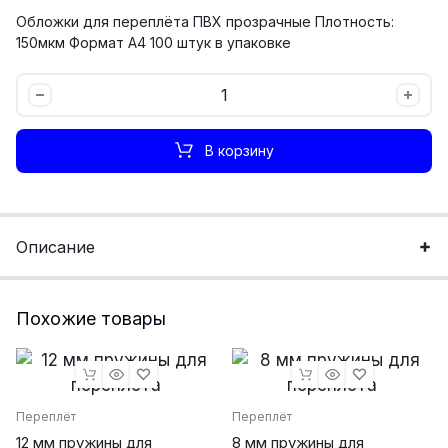
Обложки для переплёта ПВХ прозрачные Плотность:
150мкм Формат А4 100 штук в упаковке
А4/150
мкм
обложки
В корзину
для
переплёта
А4
ПВХ
Описание
прозрачные
(150мкм)
количество
Похожие товары
Переплёт
Переплёт
12 мм пружины для
8 мм пружины для