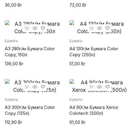
36,00
Br
72,00
Br
Бумага
Бумага
А3 280г/м Бумага Color
А4 120г/м Бумага Color
Copy, 150л
Copy (250л)
136,00
Br
51,00
Br
Бумага
Бумага
А3 300г/м Бумага Color
А4 90г/м Бумага Xerox
powered by
wordpress cookie
Copy (125л)
Colotech (500л)
plugin
112,90
Br
61,00
Br