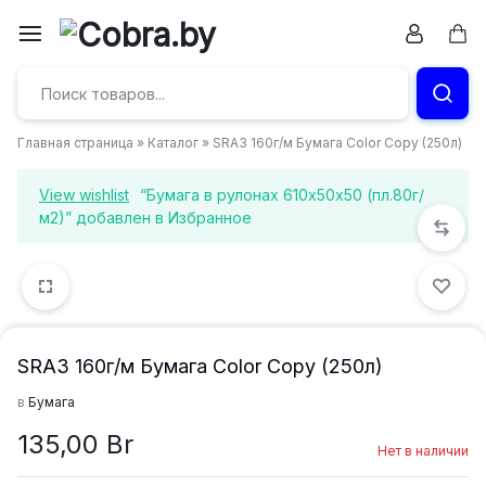
Перейти
к
Кор
Бумага
содержимому
и
Главная страница
»
Каталог
»
SRА3 160г/м Бумага Color Copy (250л)
канцтовары
View wishlist
“Бумага в рулонах 610х50х50 (пл.80г/
в
м2)” добавлен в Избранное
Витебске
SRА3 160г/м Бумага Color Copy (250л)
в
Бумага
135,00
Br
Нет в наличии