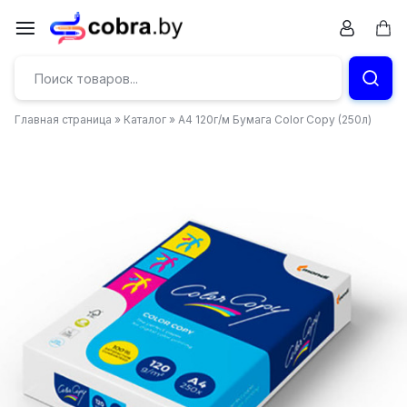
Перейти
к
Кор
содержимому
Бумага
и
Главная страница
»
Каталог
»
А4 120г/м Бумага Color Copy (250л)
канцтовары
в
Витебске