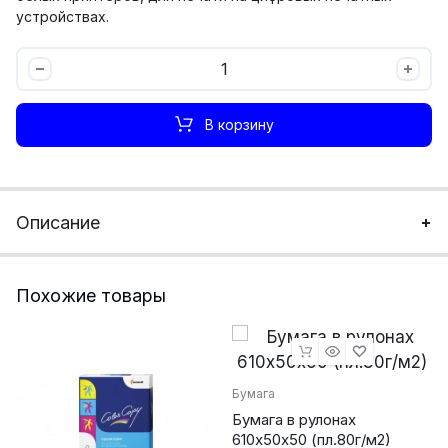
устройствах.
А4
120г/
м
В корзину
Бумага
Color
Copy
(250л)
Описание
количество
powered by
WPCookiePro
Похожие товары
Бумага
Бумага в рулонах
610х50х50 (пл.80г/м2)