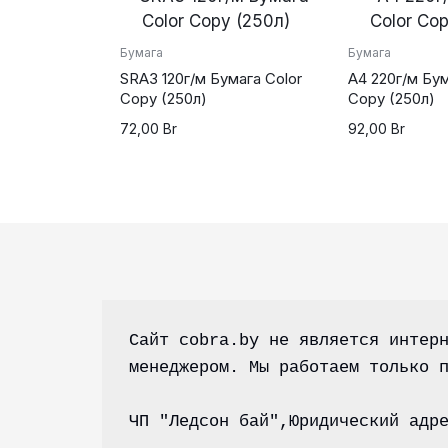
Бумага
Бумага
SRА3 120г/м Бумага Color
А4 220г/м Бум
Copy (250л)
Copy (250л)
72,00
Br
92,00
Br
Сайт cobra.by не является интерн
менеджером. Мы работаем только 
ЧП "Ледсон бай",Юридический адр