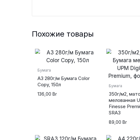
Похожие товары
Бумага
А3 280г/м Бумага Color
Copy, 150л
Бумага
350г/м2, мат
136,00
Br
мелованная U
Finesse Prem
SRA3
89,00
Br