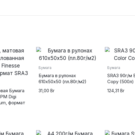
powered by
wordpress cookie
plugin
Бумага
Бумага
Бумага в рулонах
SRА3 90г/м 
610х50х50 (пл.80г/м2)
Copy (500л)
овая Бумага
31,00
Br
124,31
Br
PM Digi
ium, формат