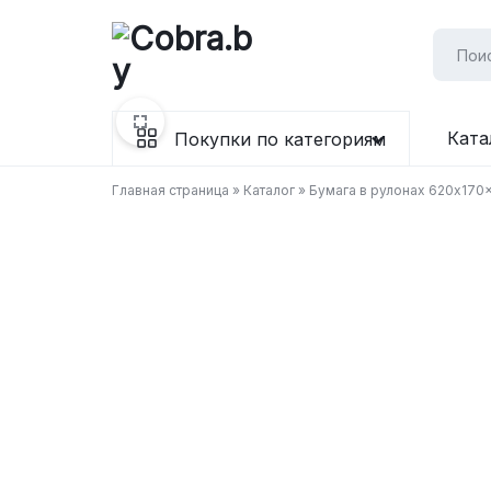
Перейти
к
содержимому
Бумага
Ката
Покупки по категориям
и
Главная страница
»
Каталог
»
Бумага в рулонах 620x170x
канцтовары
в
Витебске