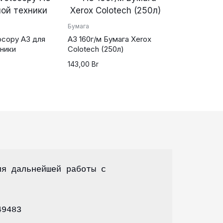
Бумага
ocopy А3 для
А3 160г/м Бумага Xerox
ники
Colotech (250л)
143,00
Br
я дальнейшей работы с 
49483