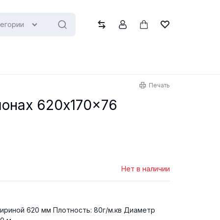
тегории
Сравнить
Учётная запись
Корзина
Список желани
Печать
лонах 620x170x76
Нет в наличии
отность: 80г/м.кв Диаметр