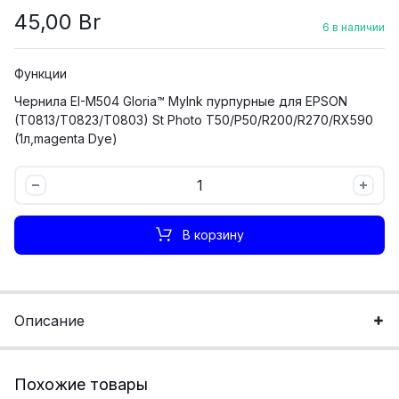
45,00
Br
6 в наличии
Функции
Чернила EI-M504 Gloria™ MyInk пурпурные для EPSON
(T0813/T0823/T0803) St Photo T50/P50/R200/R270/RX590
(1л,magenta Dye)
Чернила
MyInk
EI-
В корзину
M504
пурпурные
для
EPSON
Описание
(1
литр)
количество
Похожие товары