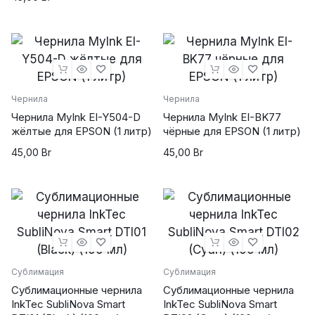
powered by
wordpress cookie
plugin
Чернила
Чернила
Чернила MyInk EI-Y504-D
Чернила MyInk EI-BK77
жёлтые для EPSON (1 литр)
чёрные для EPSON (1 литр)
45,00
Br
45,00
Br
Сублимация
Сублимация
Сублимационные чернила
Сублимационные чернила
InkTec SubliNova Smart
InkTec SubliNova Smart