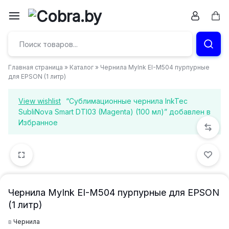
Перейти
к
Кор
Бумага
содержимому
и
Главная страница
»
Каталог
»
Чернила MyInk EI-M504 пурпурные
канцтовары
для EPSON (1 литр)
в
View wishlist
“Сублимационные чернила InkTec
SubliNova Smart DTI03 (Magenta) (100 мл)” добавлен в
Витебске
Избранное
Чернила MyInk EI-M504 пурпурные для EPSON
(1 литр)
в
Чернила