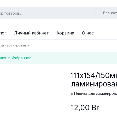
Все ка
лог
Личный кабинет
Корзина
О нас
 для ламинирования
влен в Избранное
111х154/150
ламинирова
в
Пленка для ламиниров
12,00
Br