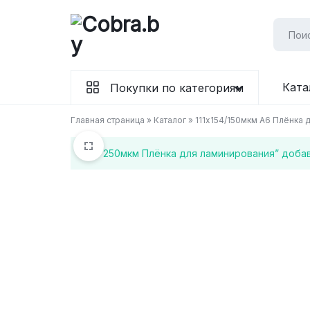
Перейти
к
содержимому
Бумага
Ката
Покупки по категориям
и
Главная страница
»
Каталог
»
111х154/150мкм А6 Плёнка
канцтовары
“А5 250мкм Плёнка для ламинирования” доба
в
Витебске