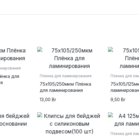
powered by
wordpress cookie
plugin
инирования
ёнка для
Пленка для ламинирования
Пленка для ла
ия
75х105/250мкм Плёнка
75х105/125м
для ламинирования
ламинирова
13,00
Br
9,50
Br
Пленка для ла