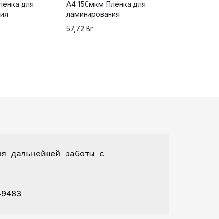
лёнка для
А4 150мкм Плёнка для
ния
ламинирования
57,72
Br
я дальнейшей работы с 
49483