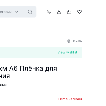
тегории
Сравнить
Учётная запись
Корзина
Список желани
Печать
View wishlist
мкм А6 Плёнка для
ния
ания
Нет в наличии