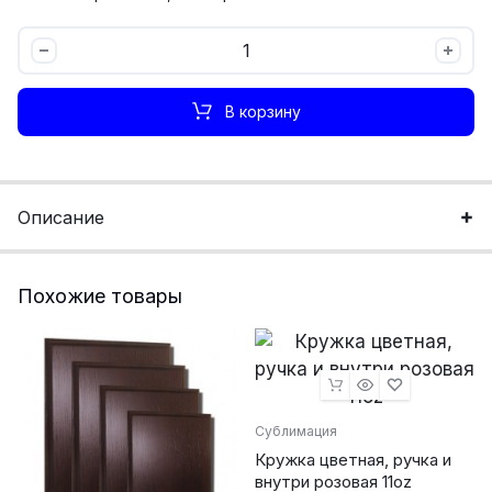
Лист
для
сублимации
В корзину
Золото
зеркальное
количество
Описание
Похожие товары
Сублимация
Кружка цветная, ручка и
внутри розовая 11oz