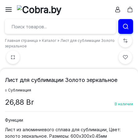
Перейти
к
Кор
Бумага
содержимому
и
Главная страница
»
Каталог
»
Лист для сублимации Золото
канцтовары
зеркальное
в
Витебске
Лист для сублимации Золото зеркальное
в
Сублимация
26,88
Br
В наличии
Функции
Лист из алюминиевого сплава для сублимации, Цвет:
золото зеркальное, Размеры: 600х300х0.45мм