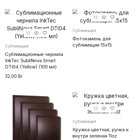
Сублимация
Фотокамень для
сублимации 15х15
Сублимация
powered by
wordpress cookie
plugin
Сублимационные чернила
InkTec SubliNova Smart
DTI04 (Yellow) (100 мл)
32,00
Br
Сублимация
Кружка цветная, ручка и
внутри зелёная 11oz