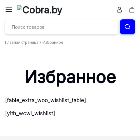
Перейти
к
Кор
Бумага
содержимому
и
Главная страница
»
Избранное
канцтовары
в
Избранное
Витебске
[fable_extra_woo_wishlist_table]
[yith_wcwl_wishlist]