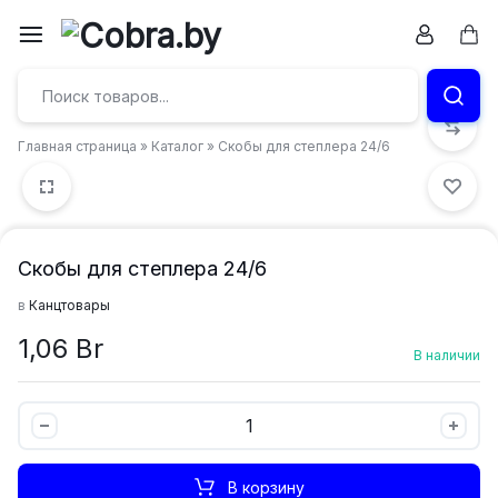
Перейти
к
Кор
Бумага
содержимому
и
Главная страница
»
Каталог
»
Скобы для степлера 24/6
канцтовары
в
Витебске
Скобы для степлера 24/6
в
Канцтовары
1,06
Br
В наличии
Скобы
для
степлера
В корзину