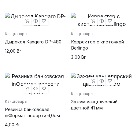
Канцтовары
Канцтовары
Дырокол Kangaro DP-480
Корректор с кисточкой
Berlingo
12,00
Br
3,00
Br
powered by
wordpress cookie
plugin
Канцтовары
Зажим канцелярский
Канцтовары
цветной 41 мм
Резинка банковская
inФормат ассорти 6,0см
4,00
Br