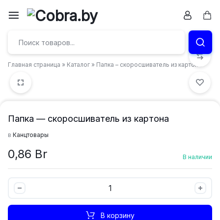
Перейти
к
Кор
Бумага
содержимому
и
Главная страница
»
Каталог
»
Папка – скоросшиватель из картона
канцтовары
в
Витебске
Папка — скоросшиватель из картона
в
Канцтовары
0,86
Br
В наличии
Папка
-
скоросшиватель
В корзину