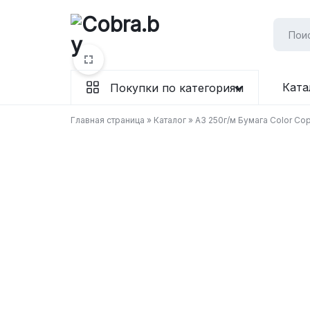
Перейти
к
содержимому
Бумага
Ката
Покупки по категориям
и
Главная страница
»
Каталог
»
А3 250г/м Бумага Color Cop
канцтовары
в
Витебске