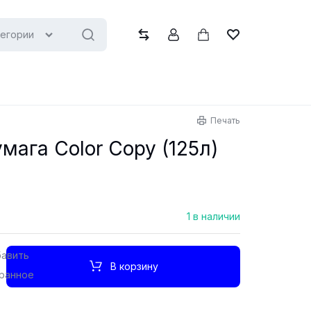
тегории
Сравнить
Учётная запись
Корзина
Список желани
Печать
мага Color Copy (125л)
1 в наличии
В корзину