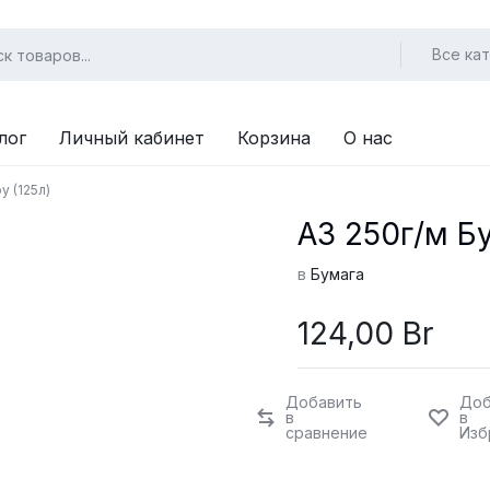
Все ка
лог
Личный кабинет
Корзина
О нас
y (125л)
А3 250г/м Бу
в
Бумага
124,00
Br