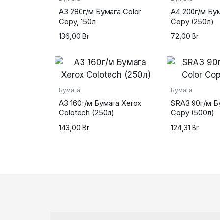
А3 280г/м Бумага Color
А4 200г/м Бум
Copy, 150л
Copy (250л)
136,00
Br
72,00
Br
Бумага
Бумага
А3 160г/м Бумага Xerox
SRА3 90г/м Б
Colotech (250л)
Copy (500л)
143,00
Br
124,31
Br