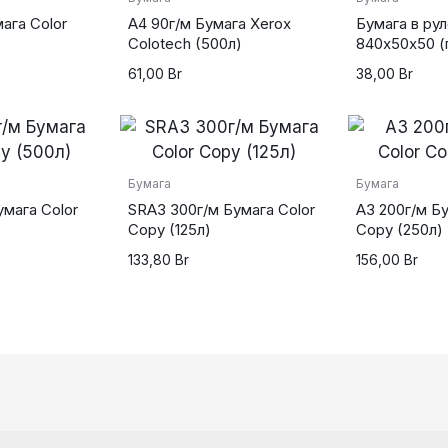
wordpress cookie
plugin
ага Color
А4 90г/м Бумага Xerox
Бумага в ру
Colotech (500л)
840х50х50 (
61,00
Br
38,00
Br
Бумага
Бумага
умага Color
SRА3 300г/м Бумага Color
А3 200г/м Бу
Copy (125л)
Copy (250л)
133,80
Br
156,00
Br