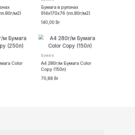
лонах
Бумага в рулонах
пл.80г/м2)
914х170х76 (пл.80г/м2)
140,00
Br
Бумага
мага Color
А4 280г/м Бумага Color
Copy (150л)
70,88
Br