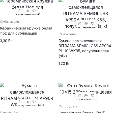
Сублимация
Керамическая кружка белая
11oz для сублимации
Самоклейки
Бумага самоклеящаяся
3,30
Br
RITRAMA SEMIGLOSS AP904
PLUS WK85, полуглянцевая
(silk)
powered by
wordpress cookie
plugin
1,20
Br
Фотобумага
Фотобумага Revcol 10×15
Самоклейки