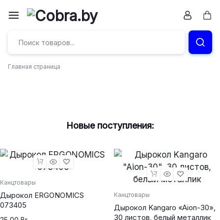
Бумага
и
Главная страница
канцтовары
в
Витебске
Новые поступления:
Канцтовары
Дырокол ERGONOMICS
Канцтовары
073405
Дырокол Kangaro «Aion-30»,
30 листов, белый металлик
25,00
Br